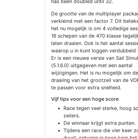
has been doubled until 32.
De grootte van de multiplayer packa
verkleind met een factor 7. Dit betek
het nu mogelijk is om 4 volledige se
16 schepen van de 470 klasse tegelijk
laten draaien. Ook is het aantal sessi
waarop u in kunt loggen verdubbeld 
Er is een nieuwe versie van Sail Simu
(5.1.6.0) uitgegeven met een aantal
wijzigingen. Het is nu mogelijk om d
draaiing van het grootzeil van de V
te passen voor extra snelheid.
Vijf tips voor een hoge score
Race tegen veel sterke, hoog s
zeilers.
De winnaar krijgt extra punten.
Tijdens een race die vier keer z
duurt, ontvang je twee keer het