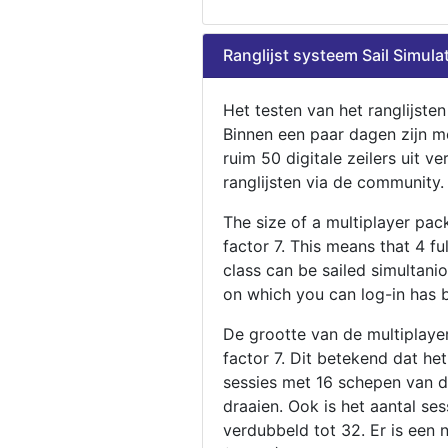
Ranglijst systeem Sail Simula
Het testen van het ranglijste
Binnen een paar dagen zijn m
ruim 50 digitale zeilers uit ve
ranglijsten via de community.
The size of a multiplayer pa
factor 7. This means that 4 fu
class can be sailed simultani
on which you can log-in has 
De grootte van de multiplaye
factor 7. Dit betekend dat he
sessies met 16 schepen van de
draaien. Ook is het aantal se
verdubbeld tot 32. Er is een 