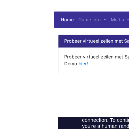
Home
(current)
Game Info
Media
Probeer virtueel zeilen met Sa
Probeer virtueel zeilen met S
Demo
hier!