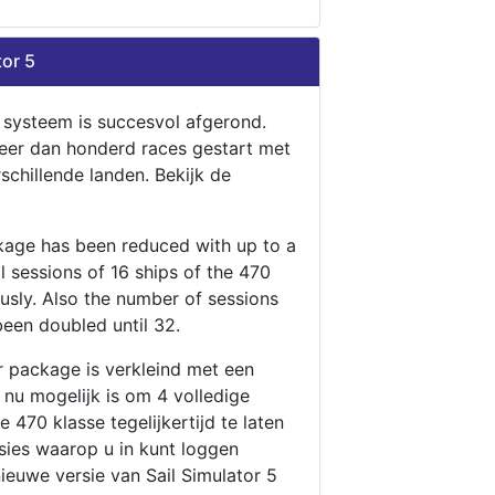
tor 5
n systeem is succesvol afgerond.
eer dan honderd races gestart met
rschillende landen. Bekijk de
ckage has been reduced with up to a
ll sessions of 16 ships of the 470
ously. Also the number of sessions
been doubled until 32.
r package is verkleind met een
t nu mogelijk is om 4 volledige
 470 klasse tegelijkertijd te laten
ssies waarop u in kunt loggen
nieuwe versie van Sail Simulator 5