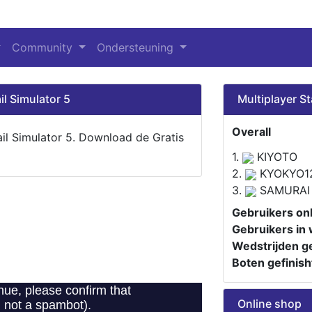
Community
Ondersteuning
il Simulator 5
Multiplayer St
Overall
ail Simulator 5. Download de Gratis
1.
KIYOTO
2.
KYOKYO1
3.
SAMURAI
Gebruikers onl
Gebruikers in 
Wedstrijden ge
Boten gefinish
Online shop