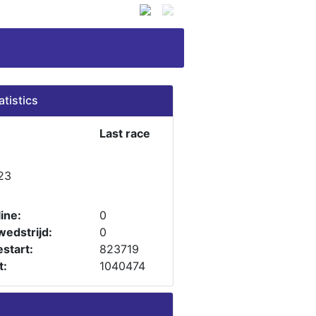
atistics
Last race
23
ine:
0
wedstrijd:
0
start:
823719
t:
1040474