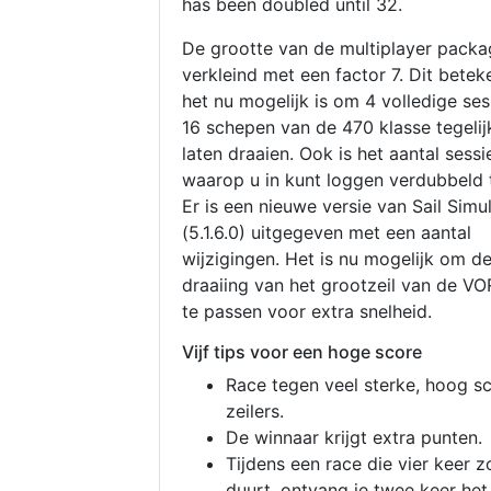
has been doubled until 32.
De grootte van de multiplayer packa
verkleind met een factor 7. Dit betek
het nu mogelijk is om 4 volledige se
16 schepen van de 470 klasse tegelijk
laten draaien. Ook is het aantal sessi
waarop u in kunt loggen verdubbeld 
Er is een nieuwe versie van Sail Simu
(5.1.6.0) uitgegeven met een aantal
wijzigingen. Het is nu mogelijk om d
draaiing van het grootzeil van de V
te passen voor extra snelheid.
Vijf tips voor een hoge score
Race tegen veel sterke, hoog s
zeilers.
De winnaar krijgt extra punten.
Tijdens een race die vier keer z
duurt, ontvang je twee keer het