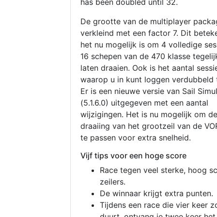
has been doubled until 32.
De grootte van de multiplayer packa
verkleind met een factor 7. Dit betek
het nu mogelijk is om 4 volledige se
16 schepen van de 470 klasse tegelijk
laten draaien. Ook is het aantal sessi
waarop u in kunt loggen verdubbeld 
Er is een nieuwe versie van Sail Simu
(5.1.6.0) uitgegeven met een aantal
wijzigingen. Het is nu mogelijk om d
draaiing van het grootzeil van de V
te passen voor extra snelheid.
Vijf tips voor een hoge score
Race tegen veel sterke, hoog s
zeilers.
De winnaar krijgt extra punten.
Tijdens een race die vier keer z
duurt, ontvang je twee keer het