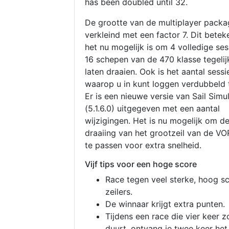
has been doubled until 32.
De grootte van de multiplayer packa
verkleind met een factor 7. Dit betek
het nu mogelijk is om 4 volledige se
16 schepen van de 470 klasse tegelijk
laten draaien. Ook is het aantal sessi
waarop u in kunt loggen verdubbeld 
Er is een nieuwe versie van Sail Simu
(5.1.6.0) uitgegeven met een aantal
wijzigingen. Het is nu mogelijk om d
draaiing van het grootzeil van de V
te passen voor extra snelheid.
Vijf tips voor een hoge score
Race tegen veel sterke, hoog s
zeilers.
De winnaar krijgt extra punten.
Tijdens een race die vier keer z
duurt, ontvang je twee keer het