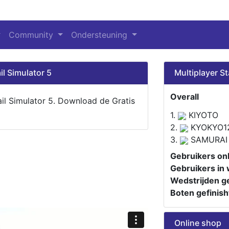
Community
Ondersteuning
il Simulator 5
Multiplayer St
Overall
ail Simulator 5. Download de Gratis
1.
KIYOTO
2.
KYOKYO1
3.
SAMURAI
Gebruikers onl
Gebruikers in 
Wedstrijden ge
Boten gefinish
Online shop