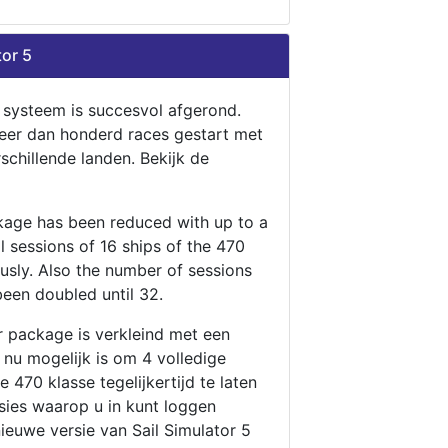
tor 5
n systeem is succesvol afgerond.
eer dan honderd races gestart met
rschillende landen. Bekijk de
ckage has been reduced with up to a
ll sessions of 16 ships of the 470
ously. Also the number of sessions
been doubled until 32.
r package is verkleind met een
t nu mogelijk is om 4 volledige
 470 klasse tegelijkertijd te laten
ssies waarop u in kunt loggen
nieuwe versie van Sail Simulator 5