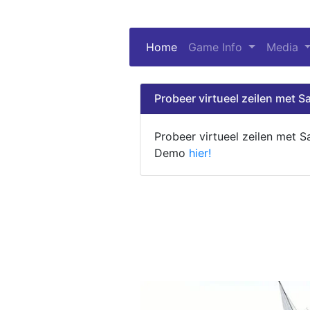
Home
(current)
Game Info
Media
Probeer virtueel zeilen met Sa
Probeer virtueel zeilen met S
Demo
hier!