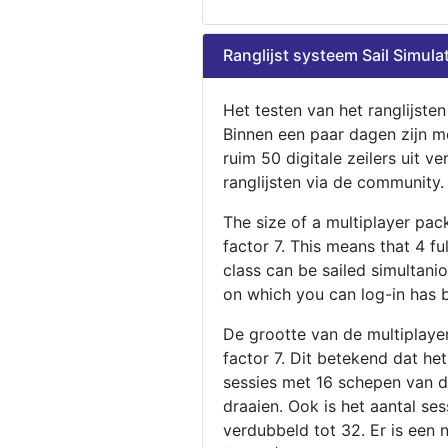
Ranglijst systeem Sail Simula
Het testen van het ranglijste
Binnen een paar dagen zijn m
ruim 50 digitale zeilers uit ve
ranglijsten via de community.
The size of a multiplayer pa
factor 7. This means that 4 fu
class can be sailed simultani
on which you can log-in has 
De grootte van de multiplaye
factor 7. Dit betekend dat he
sessies met 16 schepen van de
draaien. Ook is het aantal se
verdubbeld tot 32. Er is een 