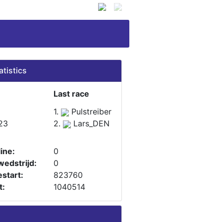
atistics
Last race
1.
Pulstreiber
23
2.
Lars_DEN
ine:
0
wedstrijd:
0
start:
823760
t:
1040514