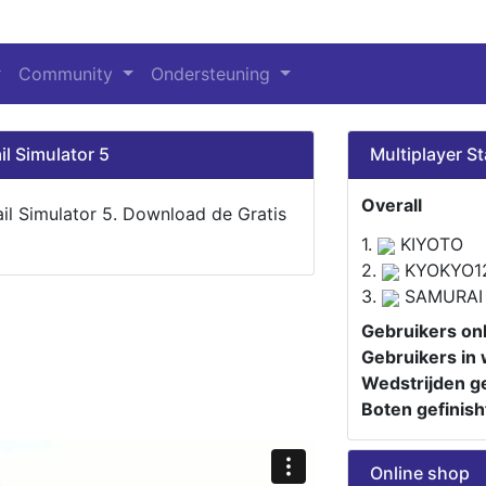
Community
Ondersteuning
il Simulator 5
Multiplayer St
Overall
ail Simulator 5. Download de Gratis
1.
KIYOTO
2.
KYOKYO1
3.
SAMURAI
Gebruikers onl
Gebruikers in 
Wedstrijden ge
Boten gefinish
Online shop