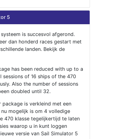
tor 5
n systeem is succesvol afgerond.
eer dan honderd races gestart met
rschillende landen. Bekijk de
ckage has been reduced with up to a
ll sessions of 16 ships of the 470
ously. Also the number of sessions
been doubled until 32.
r package is verkleind met een
t nu mogelijk is om 4 volledige
 470 klasse tegelijkertijd te laten
ssies waarop u in kunt loggen
nieuwe versie van Sail Simulator 5