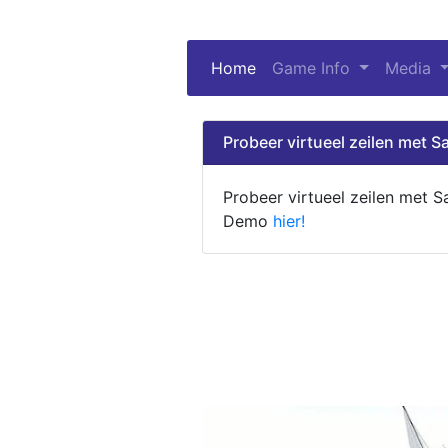
Home
(current)
Game Info
Media
Probeer virtueel zeilen met Sa
Probeer virtueel zeilen met S
Demo
hier!