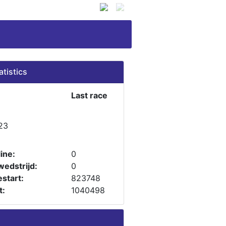
atistics
Last race
23
ine:
0
wedstrijd:
0
start:
823748
t:
1040498