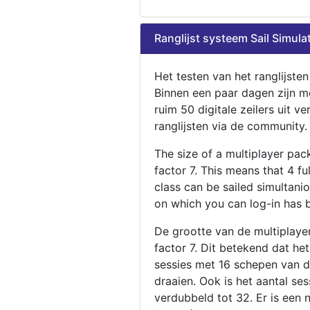
Ranglijst systeem Sail Simula
Het testen van het ranglijste
Binnen een paar dagen zijn m
ruim 50 digitale zeilers uit ve
ranglijsten via de community.
The size of a multiplayer pa
factor 7. This means that 4 fu
class can be sailed simultani
on which you can log-in has 
De grootte van de multiplaye
factor 7. Dit betekend dat he
sessies met 16 schepen van de
draaien. Ook is het aantal se
verdubbeld tot 32. Er is een 