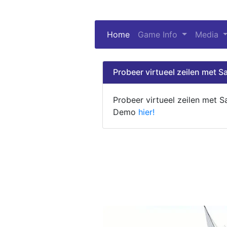
Home
(current)
Game Info
Media
Probeer virtueel zeilen met Sa
Probeer virtueel zeilen met S
Demo
hier!