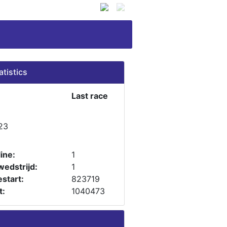
atistics
Last race
23
ine:
1
wedstrijd:
1
start:
823719
t:
1040473