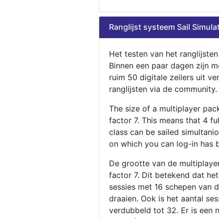
Ranglijst systeem Sail Simula
Het testen van het ranglijste
Binnen een paar dagen zijn m
ruim 50 digitale zeilers uit ve
ranglijsten via de community.
The size of a multiplayer pa
factor 7. This means that 4 fu
class can be sailed simultani
on which you can log-in has 
De grootte van de multiplaye
factor 7. Dit betekend dat he
sessies met 16 schepen van de
draaien. Ook is het aantal se
verdubbeld tot 32. Er is een 