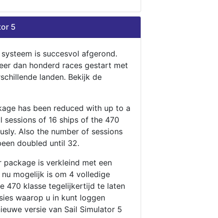
tor 5
n systeem is succesvol afgerond.
eer dan honderd races gestart met
rschillende landen. Bekijk de
ckage has been reduced with up to a
ll sessions of 16 ships of the 470
ously. Also the number of sessions
been doubled until 32.
r package is verkleind met een
t nu mogelijk is om 4 volledige
 470 klasse tegelijkertijd te laten
ssies waarop u in kunt loggen
nieuwe versie van Sail Simulator 5