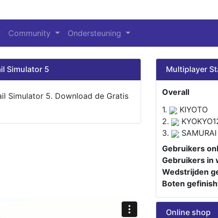
Community
Ondersteuning
il Simulator 5
Multiplayer St
Overall
ail Simulator 5. Download de Gratis
1.
KIYOTO
2.
KYOKYO1
3.
SAMURAI
Gebruikers onl
Gebruikers in 
Wedstrijden ge
Boten gefinish
Online shop