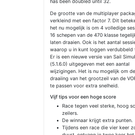
has been doubled until 32.
De grootte van de multiplayer packa
verkleind met een factor 7. Dit betek
het nu mogelijk is om 4 volledige se
16 schepen van de 470 klasse tegelijk
laten draaien. Ook is het aantal sessi
waarop u in kunt loggen verdubbeld 
Er is een nieuwe versie van Sail Simu
(5.1.6.0) uitgegeven met een aantal
wijzigingen. Het is nu mogelijk om d
draaiing van het grootzeil van de V
te passen voor extra snelheid.
Vijf tips voor een hoge score
Race tegen veel sterke, hoog s
zeilers.
De winnaar krijgt extra punten.
Tijdens een race die vier keer z
duurt, ontvang je twee keer het