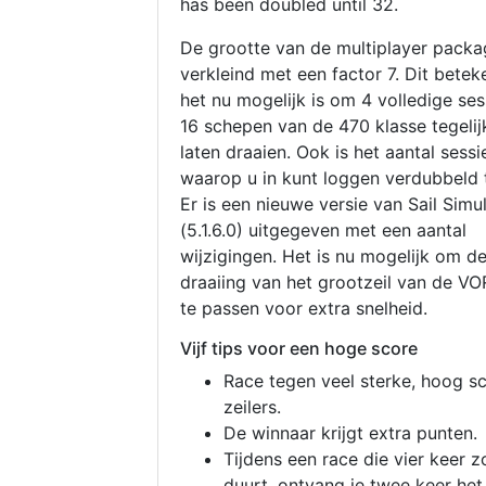
has been doubled until 32.
De grootte van de multiplayer packa
verkleind met een factor 7. Dit betek
het nu mogelijk is om 4 volledige se
16 schepen van de 470 klasse tegelijk
laten draaien. Ook is het aantal sessi
waarop u in kunt loggen verdubbeld 
Er is een nieuwe versie van Sail Simu
(5.1.6.0) uitgegeven met een aantal
wijzigingen. Het is nu mogelijk om d
draaiing van het grootzeil van de V
te passen voor extra snelheid.
Vijf tips voor een hoge score
Race tegen veel sterke, hoog s
zeilers.
De winnaar krijgt extra punten.
Tijdens een race die vier keer z
duurt, ontvang je twee keer het