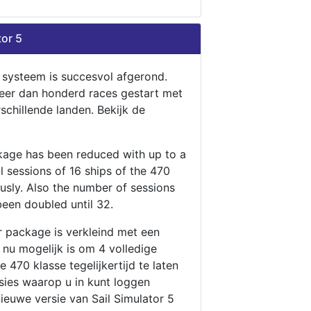
tor 5
n systeem is succesvol afgerond.
eer dan honderd races gestart met
rschillende landen. Bekijk de
ckage has been reduced with up to a
ll sessions of 16 ships of the 470
ously. Also the number of sessions
been doubled until 32.
r package is verkleind met een
t nu mogelijk is om 4 volledige
 470 klasse tegelijkertijd te laten
ssies waarop u in kunt loggen
nieuwe versie van Sail Simulator 5