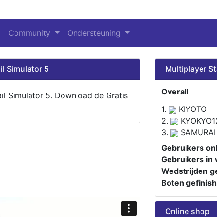
Community
Ondersteuning
il Simulator 5
Multiplayer St
Overall
ail Simulator 5. Download de Gratis
1.
KIYOTO
2.
KYOKYO1
3.
SAMURAI
Gebruikers onl
Gebruikers in 
Wedstrijden ge
Boten gefinish
Online shop