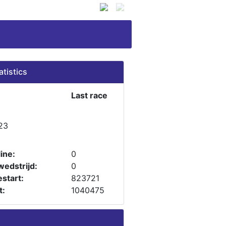
atistics
Last race
23
ine:
0
wedstrijd:
0
start:
823721
t:
1040475