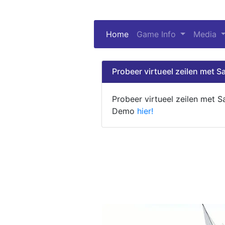
Home
(current)
Game Info
Media
Probeer virtueel zeilen met Sa
Probeer virtueel zeilen met S
Demo
hier!