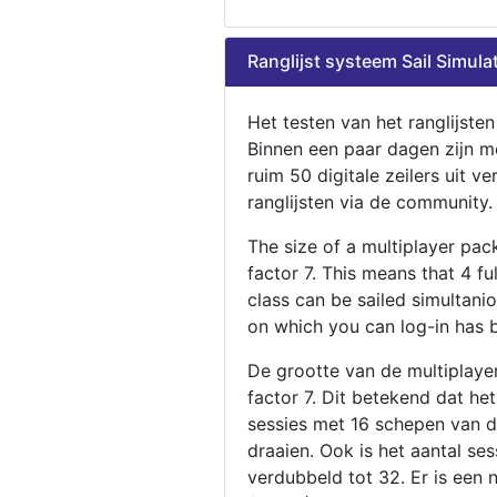
Ranglijst systeem Sail Simula
Het testen van het ranglijste
Binnen een paar dagen zijn m
ruim 50 digitale zeilers uit ve
ranglijsten via de community.
The size of a multiplayer pa
factor 7. This means that 4 fu
class can be sailed simultani
on which you can log-in has 
De grootte van de multiplaye
factor 7. Dit betekend dat he
sessies met 16 schepen van de
draaien. Ook is het aantal se
verdubbeld tot 32. Er is een 