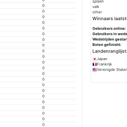
splash
0
valk
0
other
0
Winnaars laatst
0
0
Gebruikers online:
0
Gebruikers in wedst
Wedstrijden gestar
0
Boten gefinisht:
0
Landenranglijst
0
0
Japan
0
Frankrijk
0
Verenigde State
0
0
0
0
0
0
0
0
0
0