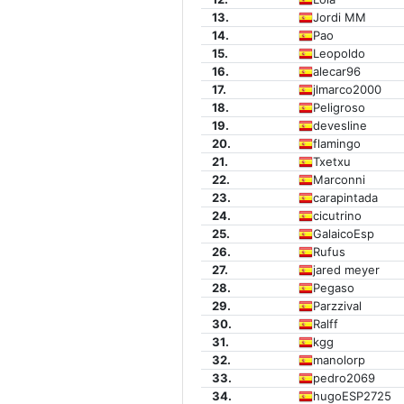
13.
Jordi MM
14.
Pao
15.
Leopoldo
16.
alecar96
17.
jlmarco2000
18.
Peligroso
19.
devesline
20.
flamingo
21.
Txetxu
22.
Marconni
23.
carapintada
24.
cicutrino
25.
GalaicoEsp
26.
Rufus
27.
jared meyer
28.
Pegaso
29.
Parzzival
30.
Ralff
31.
kgg
32.
manolorp
33.
pedro2069
34.
hugoESP2725