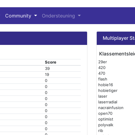
Community
Ondersteuning
Multiplayer St
Klassementslei
29er
Score
420
39
470
19
flash
0
hobie16
0
hobietiger
0
laser
0
laserradial
0
nacrainfusion
0
open70
0
optimist
0
polyvalk
0
rib
0