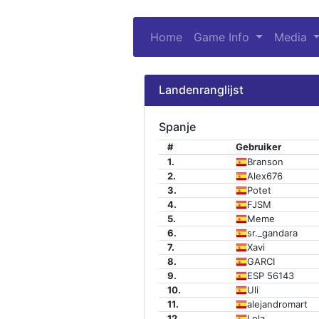
Home
Game Info
(current)
Media
Landenranglijst
Spanje
#
Gebruiker
1.
Branson
2.
Alex676
3.
Potet
4.
FJSM
5.
Meme
6.
sr._gandara
7.
Xavi
8.
GARCI
9.
ESP 56143
10.
Uli
11.
alejandromart
12.
Lola