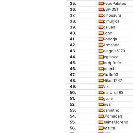
35.
PepePalotes
36.
ESP-391
37.
dinosaura
38.
pjmugica
39.
galuan
40.
Lobo
41.
Roborja
42.
Armando
43.
diegojs5170
44.
jcgmazz
45.
lordpfeife
46.
jorlecb
47.
Guille03
48.
Nikos1247
49.
Viki
50.
marc_srf82
51.
guille
52.
ines
53.
dannitho
54.
Dromedari
55.
JaimeMoreno
56.
Koalita