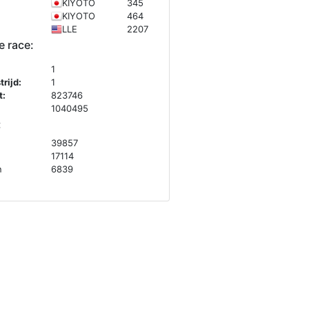
KIYOTO
345
KIYOTO
464
LLE
2207
e race:
1
rijd:
1
t:
823746
1040495
:
39857
17114
n
6839