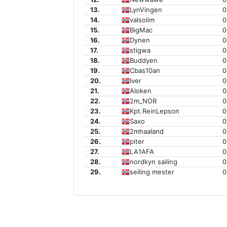
13.
LynVingen
0
14.
valsolim
0
15.
BigMac
0
16.
Dynen
0
17.
stigwa
0
18.
Buddyen
0
19.
Cbas10an
0
20.
Iver
0
21.
Aloken
0
22.
2m_NOR
0
23.
Kpt.ReinLepson
0
24.
Saxo
0
25.
2mhaaland
0
26.
piter
0
27.
LA1AFA
0
28.
nordkyn sailing
0
29.
seiling mester
0