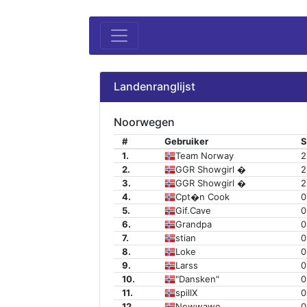
Landenranglijst
Noorwegen
#
Gebruiker
S
1.
Team Norway
2
2.
GGR Showgirl �
2
3.
GGR Showgirl �
2
4.
Cpt�n Cook
0
5.
Gif.Cave
0
6.
Grandpa
0
7.
stian
0
8.
Loke
0
9.
Larss
0
10.
"Dansken"
0
11.
spillX
0
12.
Newwawe
0