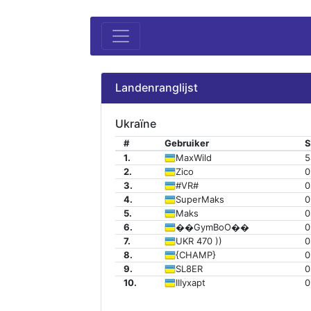
Landenranglijst
Ukraïne
#
Gebruiker
S
1.
MaxWild
5
2.
Zico
0
3.
#VR#
0
4.
SuperMaks
0
5.
Maks
0
6.
��GymBoO��
0
7.
UKR 470 ))
0
8.
{CHAMP}
0
9.
SL8ER
0
10.
IIIyxapt
0