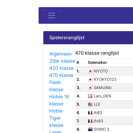
Spelersranglijst
470 klasse ranglijst
Algemeen
29er klasse
#
Gebruiker
420 klasse
1.
KIYOTO
470 klasse
2.
KYOKYO123
Flash
3.
SAMURAI
klasse
Hobie 16
4.
Lars_DEN
klasse
5.
LLE
Hobie
6.
Al83
Tiger
7.
jfs83
klasse
8.
SONIC 3
Laser