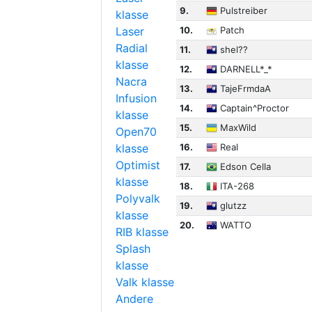
9.
Pulstreiber
klasse
Laser
10.
Patch
Radial
11.
shel??
klasse
12.
DARNELL*_*
Nacra
13.
TajeFrmdaA
Infusion
14.
Captain^Proctor
klasse
15.
MaxWild
Open70
klasse
16.
Real
Optimist
17.
Edson Cella
klasse
18.
ITA-268
Polyvalk
19.
glutzz
klasse
20.
WATTO
RIB klasse
Splash
klasse
Valk klasse
Andere