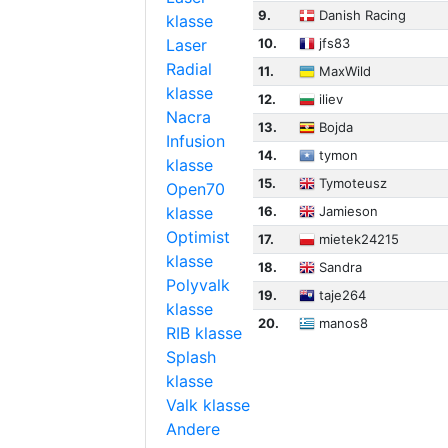
9.
Danish Racing
klasse
Laser
10.
jfs83
Radial
11.
MaxWild
klasse
12.
iliev
Nacra
13.
Bojda
Infusion
14.
tymon
klasse
15.
Tymoteusz
Open70
klasse
16.
Jamieson
Optimist
17.
mietek24215
klasse
18.
Sandra
Polyvalk
19.
taje264
klasse
20.
manos8
RIB klasse
Splash
klasse
Valk klasse
Andere