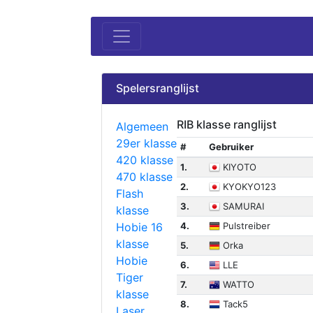
Spelersranglijst
RIB klasse ranglijst
Algemeen
29er klasse
#
Gebruiker
420 klasse
1.
KIYOTO
470 klasse
2.
KYOKYO123
Flash
3.
SAMURAI
klasse
Hobie 16
4.
Pulstreiber
klasse
5.
Orka
Hobie
6.
LLE
Tiger
7.
WATTO
klasse
8.
Tack5
Laser