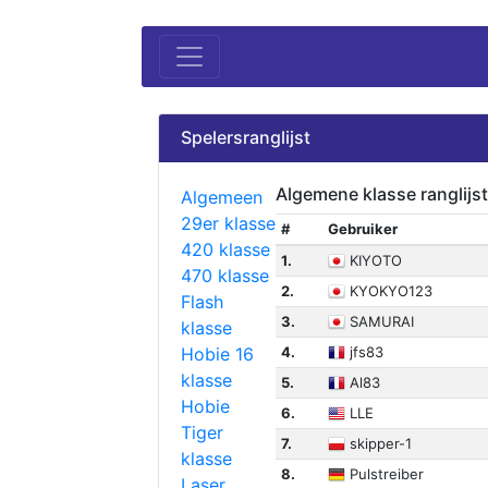
Spelersranglijst
Algemene klasse ranglijst
Algemeen
29er klasse
#
Gebruiker
420 klasse
1.
KIYOTO
470 klasse
2.
KYOKYO123
Flash
3.
SAMURAI
klasse
Hobie 16
4.
jfs83
klasse
5.
Al83
Hobie
6.
LLE
Tiger
7.
skipper-1
klasse
8.
Pulstreiber
Laser