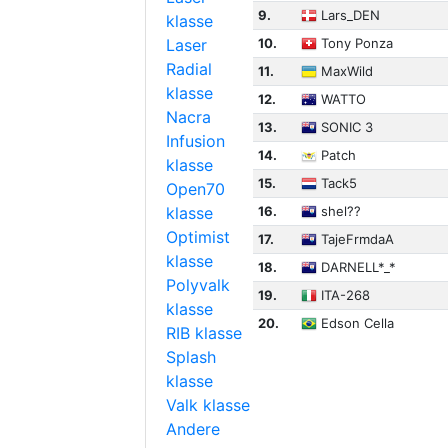
9.
Lars_DEN
klasse
Laser
10.
Tony Ponza
Radial
11.
MaxWild
klasse
12.
WATTO
Nacra
13.
SONIC 3
Infusion
14.
Patch
klasse
15.
Tack5
Open70
klasse
16.
shel??
Optimist
17.
TajeFrmdaA
klasse
18.
DARNELL*_*
Polyvalk
19.
ITA-268
klasse
20.
Edson Cella
RIB klasse
Splash
klasse
Valk klasse
Andere