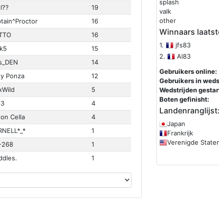
splash
l??
19
valk
other
tain^Proctor
16
Winnaars laatst
TTO
16
1.
jfs83
k5
15
2.
Al83
s_DEN
14
Gebruikers online:
y Ponza
12
Gebruikers in wedst
Wild
5
Wedstrijden gestar
Boten gefinisht:
83
4
Landenranglijst
on Cella
4
Japan
NELL*_*
1
Frankrijk
Verenigde State
-268
1
ddles.
1