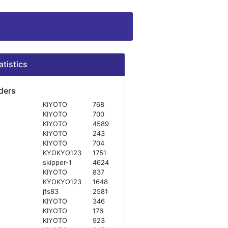
atistics
ders
KIYOTO
768
KIYOTO
700
KIYOTO
4589
KIYOTO
243
KIYOTO
704
KYOKYO123
1751
skipper-1
4624
KIYOTO
837
KYOKYO123
1648
jfs83
2581
KIYOTO
346
KIYOTO
176
KIYOTO
923