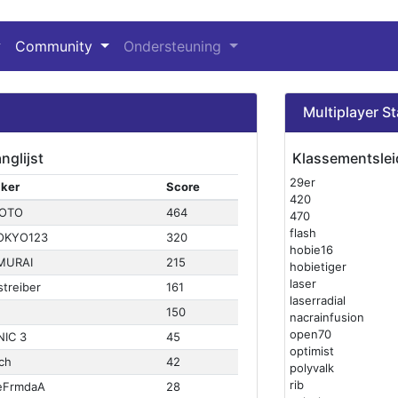
Community
Ondersteuning
Multiplayer St
nglijst
Klassementslei
29er
iker
Score
420
YOTO
464
470
flash
OKYO123
320
hobie16
MURAI
215
hobietiger
laser
streiber
161
laserradial
E
150
nacrainfusion
open70
IC 3
45
optimist
ch
42
polyvalk
rib
eFrmdaA
28