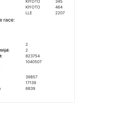
KIYOTO
345
KIYOTO
464
LLE
2207
e race:
2
rijd:
2
t:
823754
1040507
:
39857
17139
n
6839