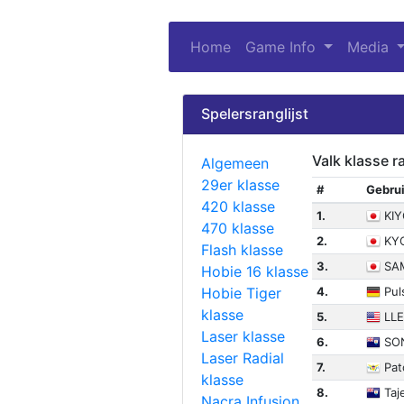
Home
Game Info
(current)
Media
Spelersranglijst
Valk klasse ra
Algemeen
29er klasse
#
Gebru
420 klasse
1.
KI
470 klasse
2.
KY
Flash klasse
3.
SA
Hobie 16 klasse
Hobie Tiger
4.
Pul
klasse
5.
LL
Laser klasse
6.
SON
Laser Radial
7.
Pat
klasse
8.
Taj
Nacra Infusion