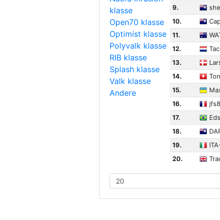
9.
she
klasse
Open70 klasse
10.
Cap
Optimist klasse
11.
WA
Polyvalk klasse
12.
Tac
RIB klasse
13.
Lar
Splash klasse
14.
Ton
Valk klasse
15.
Max
Andere
16.
jfs
17.
Eds
18.
DAR
19.
ITA
20.
Tra