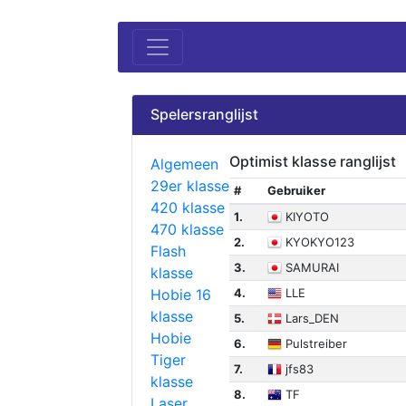
Spelersranglijst
Optimist klasse ranglijst
Algemeen
29er klasse
#
Gebruiker
420 klasse
1.
KIYOTO
470 klasse
2.
KYOKYO123
Flash
3.
SAMURAI
klasse
Hobie 16
4.
LLE
klasse
5.
Lars_DEN
Hobie
6.
Pulstreiber
Tiger
7.
jfs83
klasse
8.
TF
Laser