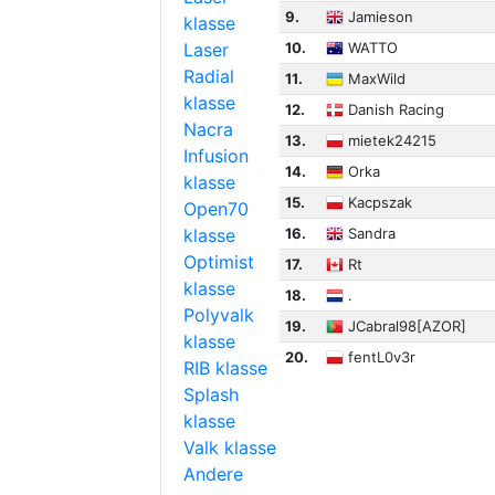
9.
Jamieson
klasse
Laser
10.
WATTO
Radial
11.
MaxWild
klasse
12.
Danish Racing
Nacra
13.
mietek24215
Infusion
14.
Orka
klasse
15.
Kacpszak
Open70
klasse
16.
Sandra
Optimist
17.
Rt
klasse
18.
.
Polyvalk
19.
JCabral98[AZOR]
klasse
20.
fentL0v3r
RIB klasse
Splash
klasse
Valk klasse
Andere